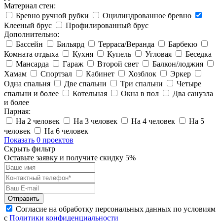
Материал стен:
Бревно ручной рубки
Оцилиндрованное бревно
Клееный брус
Профилированный брус
Дополнительно:
Бассейн
Бильярд
Терраса/Веранда
Барбекю
Комната отдыха
Кухня
Купель
Угловая
Беседка
Мансарда
Гараж
Второй свет
Балкон/лоджия
Хамам
Спортзал
Кабинет
Хозблок
Эркер
Одна спальня
Две спальни
Три спальни
Четыре
спальни и более
Котельная
Окна в пол
Два санузла
и более
Парная:
На 2 человек
На 3 человек
На 4 человек
На 5
человек
На 6 человек
Показать 0 проектов
Скрыть фильтр
Оставьте заявку и получите скидку
5%
Отправить
Согласие на обработку персональных данных по условиям
с
Политики конфиденциальности