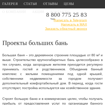
ГАЛЕРЕЯ
СТАТЬИ
ОТЗЫВЫ
ЦЕНЫ
О КОМПАНИИ
АКЦИИ
КОНТАКТЫ
8 800 775 25 83
Написать в Telegram
Написать в MAX
Главная
›
Каталог
›
Проекты больших бань
Заказать обратный звонок
Проекты больших бань
Большая баня – это деревянное строение площадью от 80 м² и
выше. Строительство крупногабаритных бань целесообразно в
тех случаях, когда загородным жителям приходится регулярно
принимать гостей и родственников. Объединив банный
комплекс с жилыми помещениями под одной крышей,
собственники недвижимости за городом получают
дополнительный комфортабельный дом. В период, когда гости
отсутствуют, постройка используется как хозяйственное здание.
Строят большую баню и в коммерческих целях, чтобы получать
прибыль от предоставления услуг по организации банного