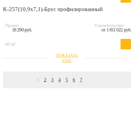
K-257(10,9x7,1)-Брус профилированный
Проект
Строительство:
18 290 руб.
от 1 811 022 руб.
60 м²
1
2
3
4
5
6
7