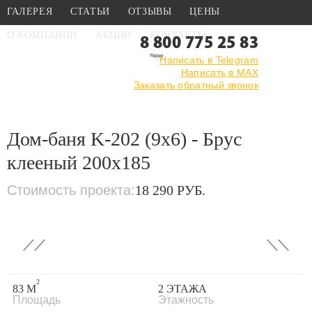
ГАЛЕРЕЯ
СТАТЬИ
ОТЗЫВЫ
ЦЕНЫ
О КОМПАНИИ
АКЦИИ
КОНТАКТЫ
8 800 775 25 83
Написать в Telegram
Написать в MAX
Главная
›
Каталог
›
Проекты бань
Заказать обратный звонок
›
Проекты бань из клееного
бруса
›
Дом-баня K-202 (9x6) - Брус клееный 200x185
Дом-баня K-202 (9x6) - Брус
клееный 200x185
Стоимость проекта:
18 290 РУБ.
‹
›
2
83 М
2 ЭТАЖА
Площадь
Этажность