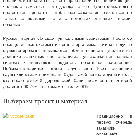
организма! Попариться любят практически все, понимающие,
что чисто вымыться – это далеко не все. Нужно обязательно
прогреться, пропотеть, чтобы без сожаления расстаться не
только со шлаками, но и с тяжелыми мыслями, тоской-
печалью…
Русская парная обладает уникальными свойствами. После ее
посещения все системы и органы организма начинают лучше
функционировать, повышается обмен веществ, усиливается
действие защитных сил организма, успокаивается нервная
система и появляются бодрость, позитивное настроение.
Побывал в парилке – тяжесть с души снял. После посещения
сауны или хамама никогда не будет такой легкости души и тела,
как после русской деревенской бани, влажность в которой
достигает 60-70%, а в хамаме – только 6%.
Выбираем проект и материал
Традиционно в
первую очередь
заказчики
обращают