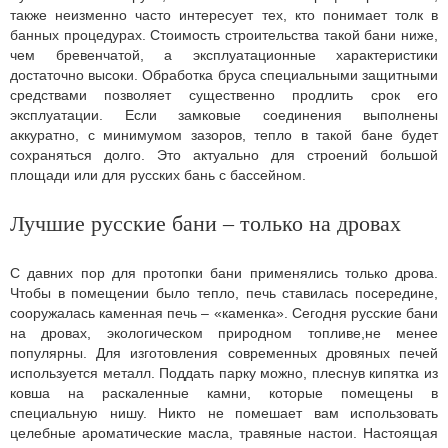
также неизменно часто интересует тех, кто понимает толк в
банных процедурах. Стоимость строительства такой бани ниже,
чем бревенчатой, а эксплуатационные характеристики
достаточно высоки. Обработка бруса специальными защитными
средствами позволяет существенно продлить срок его
эксплуатации. Если замковые соединения выполнены
аккуратно, с минимумом зазоров, тепло в такой бане будет
сохраняться долго. Это актуально для строений большой
площади или для русских бань с бассейном.
Лучшие русские бани – только на дровах
С давних пор для протопки бани применялись только дрова.
Чтобы в помещении было тепло, печь ставилась посередине,
сооружалась каменная печь – «каменка». Сегодня русские бани
на дровах, экологическом природном топливе,не менее
популярны. Для изготовления современных дровяных печей
используется металл. Поддать парку можно, плеснув кипятка из
ковша на раскаленные камни, которые помещены в
специальную нишу. Никто не помешает вам использовать
целебные ароматические масла, травяные настои. Настоящая