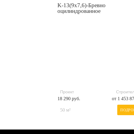
K-13(9х7,6)-Бревно
оцилиндрованное
Проект
Строител
18 290 руб.
от 1 453 8
50 м²
ПОДРО