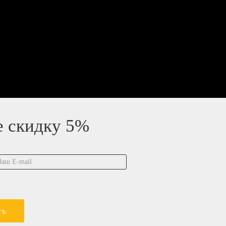
е скидку 5%
ть