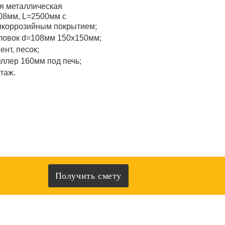
я металлическая
08мм, L=2500мм с
икоррозийным покрытием;
ловок d=108мм 150x150мм;
ент, песок;
ллер 160мм под печь;
таж.
Получить смету