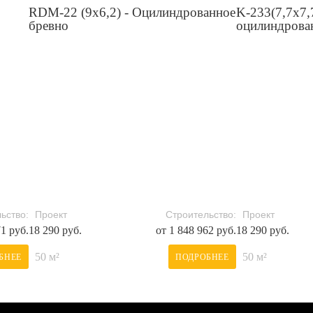
RDM-22 (9x6,2) - Оцилиндрованное
K-233(7,7x7,
бревно
оцилиндрова
ьство:
Проект
Строительство:
Проект
71 руб.
18 290 руб.
от 1 848 962 руб.
18 290 руб.
50 м²
50 м²
БНЕЕ
ПОДРОБНЕЕ