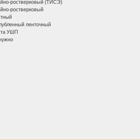
йно-ростверковый (ТИСЭ)
йно-ростверковый
итный
лубленный ленточный
ита УШП
нужно