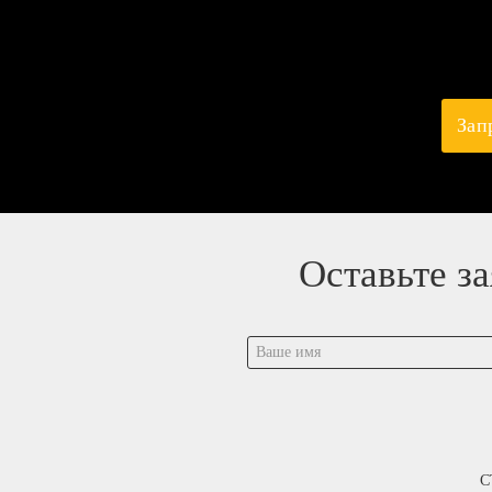
Зап
Оставьте з
С