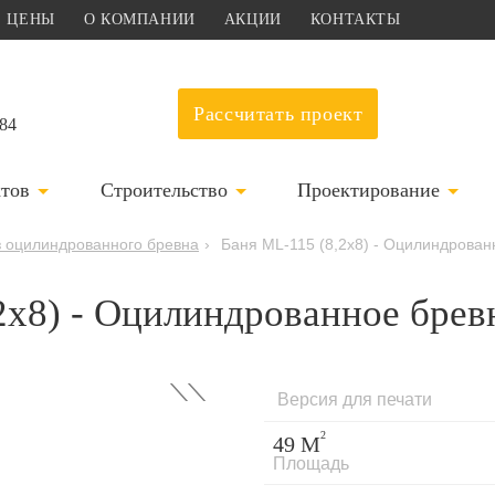
ЦЕНЫ
О КОМПАНИИ
АКЦИИ
КОНТАКТЫ
Рассчитать проект
-84
ктов
Строительство
Проектирование
 оцилиндрованного бревна
›
Баня ML-115 (8,2х8) - Оцилиндрова
2х8) - Оцилиндрованное бре
›
Версия для печати
2
49 М
Площадь