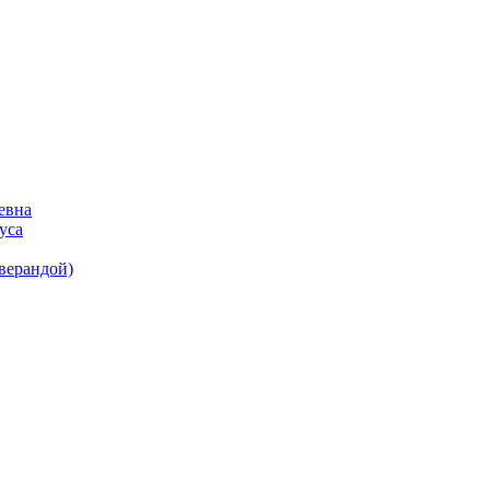
евна
уса
(верандой)