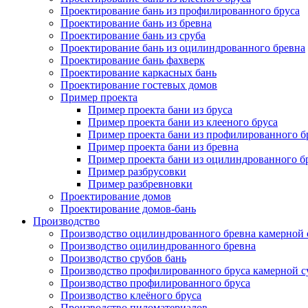
Проектирование бань из профилированного бруса
Проектирование бань из бревна
Проектирование бань из сруба
Проектирование бань из оцилиндрованного бревна
Проектирование бань фахверк
Проектирование каркасных бань
Проектирование гостевых домов
Пример проекта
Пример проекта бани из бруса
Пример проекта бани из клееного бруса
Пример проекта бани из профилированного б
Пример проекта бани из бревна
Пример проекта бани из оцилиндрованного б
Пример разбрусовки
Пример разбревновки
Проектирование домов
Проектирование домов-бань
Производство
Производство оцилиндрованного бревна камерной
Производство оцилиндрованного бревна
Производство срубов бань
Производство профилированного бруса камерной 
Производство профилированного бруса
Производство клеёного бруса
Производство пиломатериалов