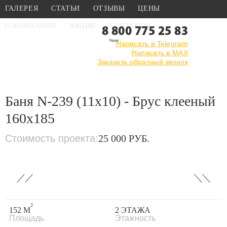
ГАЛЕРЕЯ
СТАТЬИ
ОТЗЫВЫ
ЦЕНЫ
О КОМПАНИИ
АКЦИИ
КОНТАКТЫ
8 800 775 25 83
Написать в Telegram
Написать в MAX
Главная
›
Каталог
›
Проекты бань
Заказать обратный звонок
›
Проекты бань из клееного
бруса
›
Баня N-239 (11x10) - Брус клееный 160x185
Баня N-239 (11x10) - Брус клееный
160x185
Стоимость проекта:
25 000 РУБ.
‹
›
2
152 М
2 ЭТАЖА
Площадь
Этажность