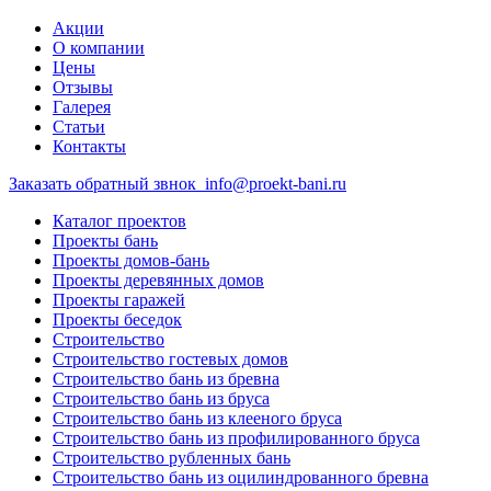
Акции
О компании
Цены
Отзывы
Галерея
Статьи
Контакты
Заказать обратный звнок
info@proekt-bani.ru
Каталог проектов
Проекты бань
Проекты домов-бань
Проекты деревянных домов
Проекты гаражей
Проекты беседок
Строительство
Строительство гостевых домов
Строительство бань из бревна
Строительство бань из бруса
Строительство бань из клееного бруса
Строительство бань из профилированного бруса
Строительство рубленных бань
Строительство бань из оцилиндрованного бревна