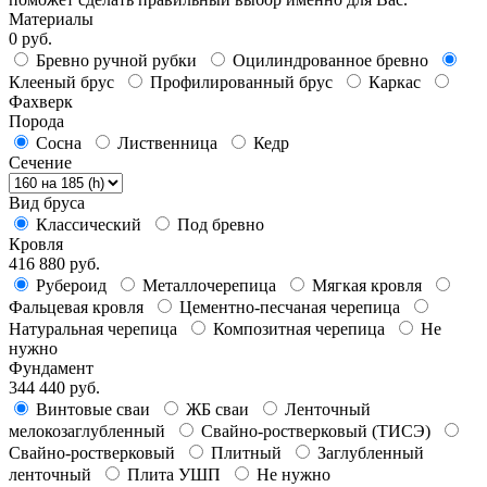
Материалы
0 руб.
Бревно ручной рубки
Оцилиндрованное бревно
Клееный брус
Профилированный брус
Каркас
Фахверк
Порода
Сосна
Лиственница
Кедр
Сечение
Вид бруса
Классический
Под бревно
Кровля
416 880 руб.
Рубероид
Металлочерепица
Мягкая кровля
Фальцевая кровля
Цементно-песчаная черепица
Натуральная черепица
Композитная черепица
Не
нужно
Фундамент
344 440 руб.
Винтовые сваи
ЖБ сваи
Ленточный
мелокозаглубленный
Свайно-ростверковый (ТИСЭ)
Свайно-ростверковый
Плитный
Заглубленный
ленточный
Плита УШП
Не нужно