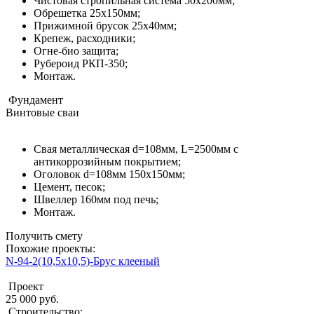
Чистовая стропильная система 50х200мм;
Обрешетка 25х150мм;
Прижимной брусок 25х40мм;
Крепеж, расходники;
Огне-био защита;
Рубероид РКП-350;
Монтаж.
Фундамент
Винтовые сваи
Свая металлическая d=108мм, L=2500мм с
антикоррозийным покрытием;
Оголовок d=108мм 150x150мм;
Цемент, песок;
Швеллер 160мм под печь;
Монтаж.
Получить смету
Похожие проекты:
N-94-2(10,5х10,5)-Брус клееный
Проект
25 000 руб.
Строительство: