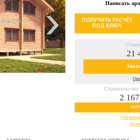
›
Написать арх
ПОЛУЧИТЬ РАСЧЁТ
ПОД КЛЮЧ
Стоим
21 
Зака
Обр
Строительство
2 167
ЗАПР
Что вход
Купи