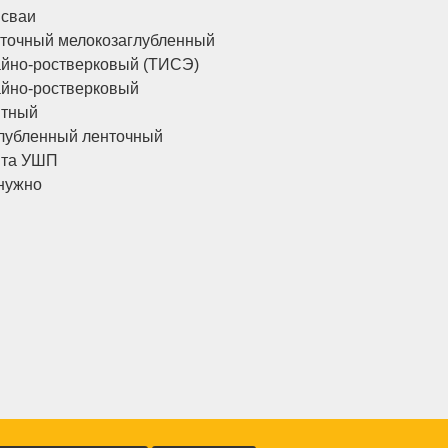
 сваи
точный мелокозаглубленный
йно-ростверковый (ТИСЭ)
йно-ростверковый
итный
лубленный ленточный
ита УШП
нужно