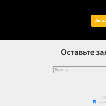
Запр
Оставьте за
С
Согл