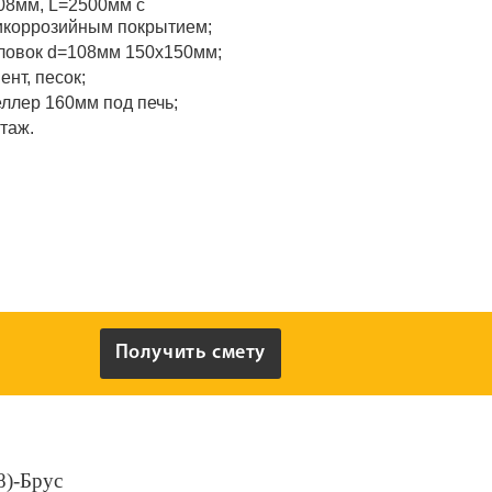
08мм, L=2500мм с
икоррозийным покрытием;
ловок d=108мм 150x150мм;
ент, песок;
ллер 160мм под печь;
таж.
Получить смету
8)-Брус