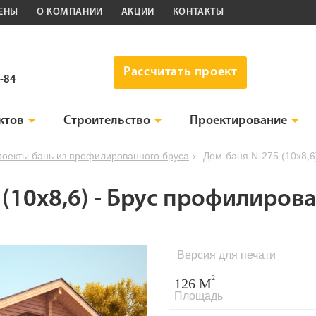
ЕНЫ
О КОМПАНИИ
АКЦИИ
КОНТАКТЫ
Рассчитать проект
4-84
ктов
Строительство
Проектирование
оекты бань из профилированного бруса
›
Дом-баня N-275 (10x8,
 (10x8,6) - Брус профилиро
Версия для печати
2
126 М
Площадь