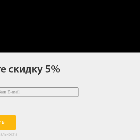
те скидку 5%
ть
иальности