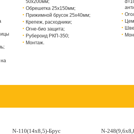
50х200мм;
d=1
ант
Обрешетка 25х150мм;
Ого
Прижимной брусок 25х40мм;
а
Цем
Крепеж, расходники;
Шве
Огне-био защита;
ницы
Мон
Рубероид РКП-350;
Монтаж.
ь;
 на
N-110(14х8,5)-Брус
N-248(9,6x8,