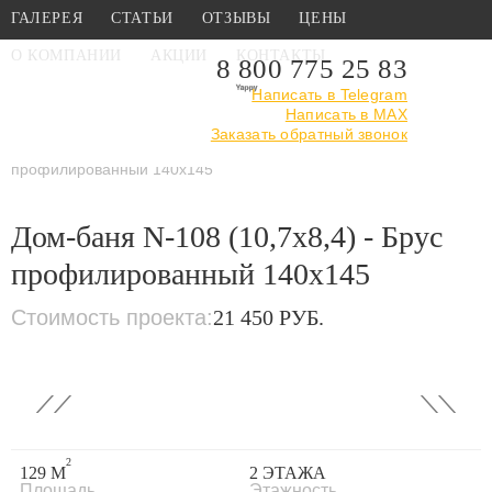
ГАЛЕРЕЯ
СТАТЬИ
ОТЗЫВЫ
ЦЕНЫ
О КОМПАНИИ
АКЦИИ
КОНТАКТЫ
8 800 775 25 83
Написать в Telegram
Написать в MAX
Главная
›
Каталог
›
Проекты бань
Заказать обратный звонок
›
Проекты бань из
профилированного бруса
›
Дом-баня N-108 (10,7х8,4) - Брус
профилированный 140x145
Дом-баня N-108 (10,7х8,4) - Брус
профилированный 140x145
Стоимость проекта:
21 450 РУБ.
‹
›
2
129 М
2 ЭТАЖА
Площадь
Этажность