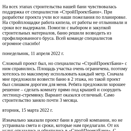
На всех этапах строительства нашей бани чувствовалась
поддержка от специалистов «СтройПроектБани». При
разработке проекта учли все наши пожелания по планировке.
На стройплощадке работа кипела, от работы не отлынивали и
сроки все выдержали. Помогли с выбором и закупкой
строительных материалов, баню решили возводить из
профилированного бруса. Всей команде специалистов
огромное спасибо!
понедельник, 11 апреля 2022 г.
Сложный проект был, но специалисты «СтройПроектБани» с
ним справились. Площадь участка очень ограничена, поэтому
хотелось по максимуму использовать каждый метр. Сначала
мне предложили возвести баню в 2 этажа, но такой проект
был слишком дорогим для меня. Ребята предложили хорошее
решение – сделать комнату прямо под крышей и соорудить
лестницу-стремянку. Вариант оказался отличный. Само
строительство заняло почти 3 месяца.
вторник, 15 марта 2022 г.
Изначально заказали проект бани в другой компании, но не
устраивала смета и сроки, которые нам предлагали. От их
услуг отказались и обратились в «СтройПроектБани». С