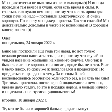
Мы практически не вылазим из нее в выходные)) И иногда
проводим там вечера в будни, если есть время и силы. К
счастью, сил нужно немного, потому что колоть дрова для
топки печи не надо – поставили электрическую. И очень
хорошую. По совету менеджера проекта. Так что спасибо! Мы
действительно довольны и часто вас вспоминаем! В хорошем
ключе, конечно))
Олег
понедельник, 24 января 2022 г.
Баню мы построили еще года три назад, но вот только
недавно решил написать отзыв, и то, потому что случайно
увидел название компании на каком-то форуме. Оно так и
бывает, если все хорошо, то и писать, вроде бы, не о чем. Если
б было плохо, то сразу же ж пожаловался и предостерег. Но
придраться и правда не к чему. За те годы баней
воспользовались бессчетное количество раз, а ей хоть бы хны!
Три зимы простояла, после первой подшаманили немного,
бревно дало усадку, го это в порядке нормы, а больше ничего
и не делали - пользуемся с удовольствием!
вторник, 18 января 2022 г.
Те, кто не бывал в хорошей баньке, врядли смогут