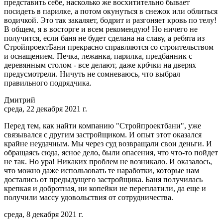
представить себе, насколько же восхитительно бывает
посидеть в парилке, а потом окунуться в снежок или облиться
водичкой. Это так закаляет, бодрит и разгоняет кровь по телу!
В общем, я в восторге и всем рекомендую! Но ничего не
получится, если баня не будет сделана на славу, а ребята из
СтройпроектБани прекрасно справляются со строительством
и оснащением. Печка, лежанка, парилка, предбанник с
деревянным столом - все делают, даже крбчки на дверях
предусмотрели. Ничуть не сомневаюсь, что выбрал
правильного подрядчика.
Дмитрий
среда, 22 декабря 2021 г.
Перед тем, как найти компанию "Стройпроектбани", уже
связывался с другим застройщиком. И опыт этот оказался
крайне неудачным. Мы через суд возвращали свои деньги. И
обращаясь сюда, ясное дело, были опасения, что что-то пойдет
не так. Но ура! Никаких проблем не возникало. И оказалось,
что можно даже использовать те наработки, которые нам
достались от предыдущего застройщика. Баня получилась
крепкая и добротная, ни копейки не переплатили, да еще и
получили массу удовольствия от сотрудничества.
среда, 8 декабря 2021 г.