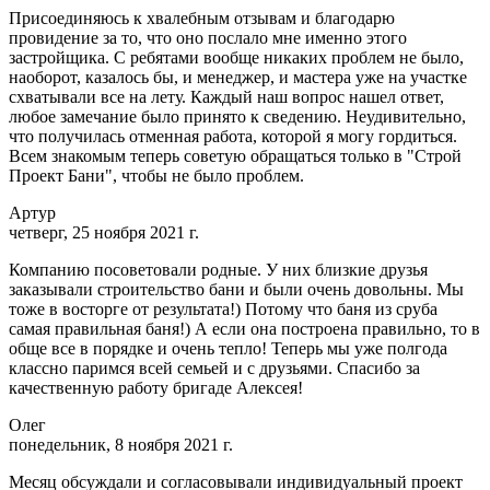
Присоединяюсь к хвалебным отзывам и благодарю
провидение за то, что оно послало мне именно этого
застройщика. С ребятами вообще никаких проблем не было,
наоборот, казалось бы, и менеджер, и мастера уже на участке
схватывали все на лету. Каждый наш вопрос нашел ответ,
любое замечание было принято к сведению. Неудивительно,
что получилась отменная работа, которой я могу гордиться.
Всем знакомым теперь советую обращаться только в "Строй
Проект Бани", чтобы не было проблем.
Артур
четверг, 25 ноября 2021 г.
Компанию посоветовали родные. У них близкие друзья
заказывали строительство бани и были очень довольны. Мы
тоже в восторге от результата!) Потому что баня из сруба
самая правильная баня!) А если она построена правильно, то в
обще все в порядке и очень тепло! Теперь мы уже полгода
классно паримся всей семьей и с друзьями. Спасибо за
качественную работу бригаде Алексея!
Олег
понедельник, 8 ноября 2021 г.
Месяц обсуждали и согласовывали индивидуальный проект