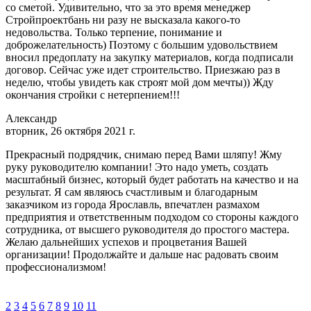
со сметой. Удивительно, что за это время менеджер
Стройпроектбань ни разу не высказала какого-то
недовольства. Только терпение, понимание и
доброжелательность) Поэтому с большим удовольствием
вносил предоплату на закупку материалов, когда подписали
договор. Сейчас уже идет строительство. Приезжаю раз в
неделю, чтобы увидеть как строят мой дом мечты)) Жду
окончания стройки с нетерпением!!!
Александр
вторник, 26 октября 2021 г.
Прекрасный подрядчик, снимаю перед Вами шляпу! Жму
руку руководителю компании! Это надо уметь, создать
масштабный бизнес, который будет работать на качество и на
результат. Я сам являюсь счастливым и благодарным
заказчиком из города Ярославль, впечатлен размахом
предприятия и ответственным подходом со стороны каждого
сотрудника, от высшего руководителя до простого мастера.
Желаю дальнейших успехов и процветания Вашей
организации! Продолжайте и дальше нас радовать своим
профессионализмом!
2
3
4
5
6
7
8
9
10
11