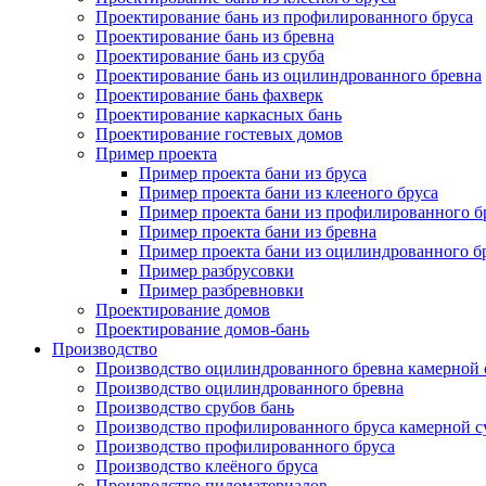
Проектирование бань из профилированного бруса
Проектирование бань из бревна
Проектирование бань из сруба
Проектирование бань из оцилиндрованного бревна
Проектирование бань фахверк
Проектирование каркасных бань
Проектирование гостевых домов
Пример проекта
Пример проекта бани из бруса
Пример проекта бани из клееного бруса
Пример проекта бани из профилированного б
Пример проекта бани из бревна
Пример проекта бани из оцилиндрованного б
Пример разбрусовки
Пример разбревновки
Проектирование домов
Проектирование домов-бань
Производство
Производство оцилиндрованного бревна камерной
Производство оцилиндрованного бревна
Производство срубов бань
Производство профилированного бруса камерной 
Производство профилированного бруса
Производство клеёного бруса
Производство пиломатериалов