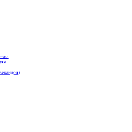
евна
уса
(верандой)