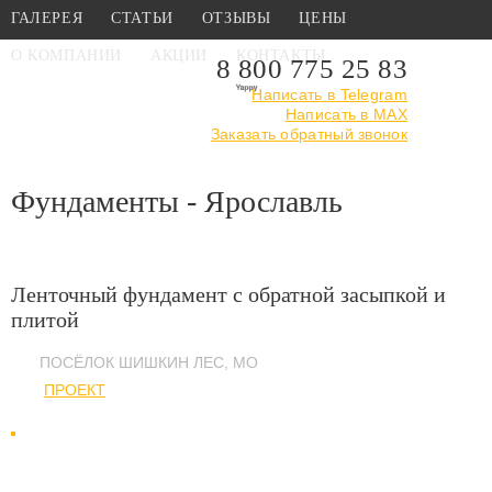
ГАЛЕРЕЯ
СТАТЬИ
ОТЗЫВЫ
ЦЕНЫ
О КОМПАНИИ
АКЦИИ
КОНТАКТЫ
8 800 775 25 83
Написать в Telegram
Написать в MAX
Главная
›
Галерея
›
Фундаменты
Заказать обратный звонок
Фундаменты - Ярославль
Ленточный фундамент с обратной засыпкой и
плитой
ПОСЁЛОК ШИШКИН ЛЕС, МО
ПРОЕКТ