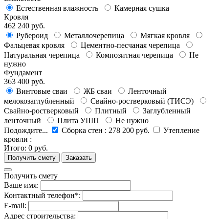
Естественная влажность
Камерная сушка
Кровля
462 240 руб.
Рубероид
Металлочерепица
Мягкая кровля
Фальцевая кровля
Цементно-песчаная черепица
Натуральная черепица
Композитная черепица
Не
нужно
Фундамент
363 400 руб.
Винтовые сваи
ЖБ сваи
Ленточный
мелокозаглубленный
Свайно-ростверковый (ТИСЭ)
Свайно-ростверковый
Плитный
Заглубленный
ленточный
Плита УШП
Не нужно
Подождите...
Сборка стен
:
278 200 руб.
Утепление
кровли
:
Итого:
0 руб.
Получить смету
Ваше имя:
Контактный телефон*:
E-mail:
Адрес строительства: