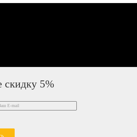
е скидку 5%
ть