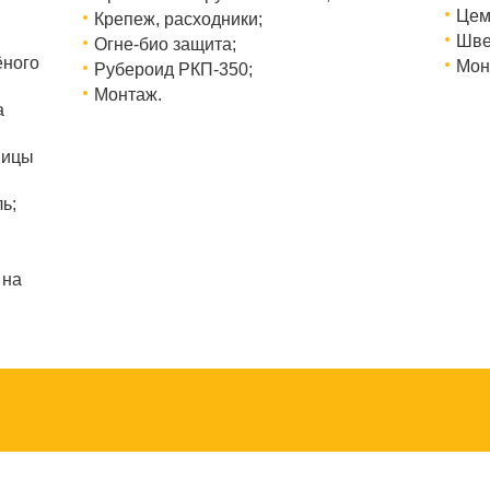
Цем
Крепеж, расходники;
Шве
Огне-био защита;
ёного
Мон
Рубероид РКП-350;
Монтаж.
а
ницы
ь;
 на