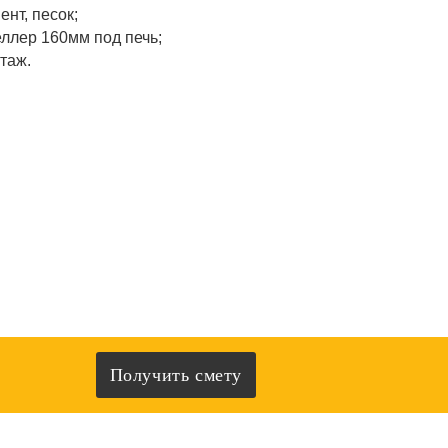
ент, песок;
ллер 160мм под печь;
таж.
Получить смету