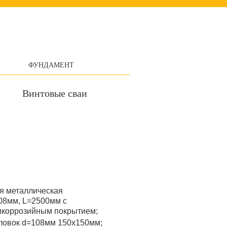
ФУНДАМЕНТ
Винтовые сваи
я металлическая
08мм, L=2500мм с
икоррозийным покрытием;
ловок d=108мм 150x150мм;