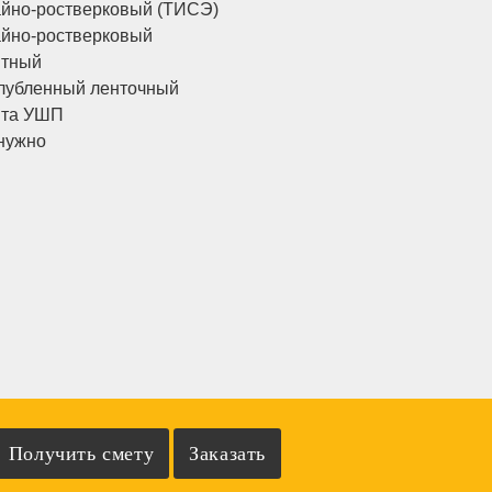
йно-ростверковый (ТИСЭ)
йно-ростверковый
итный
лубленный ленточный
ита УШП
нужно