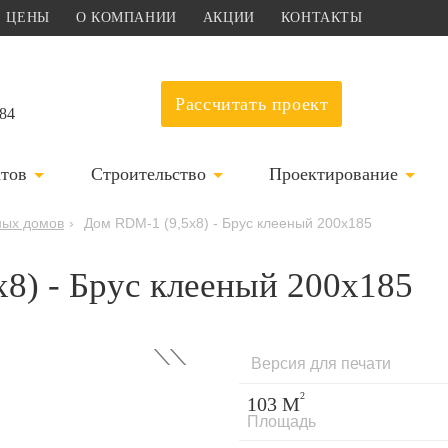
ЦЕНЫ
О КОМПАНИИ
АКЦИИ
КОНТАКТЫ
Рассчитать проект
-84
ктов
Строительство
Проектирование
ных домов
›
Дом RDM-1 (9,5x8) - Брус клееный 200x185
8) - Брус клееный 200x185
›
Версия для печати
2
103 М
Площадь