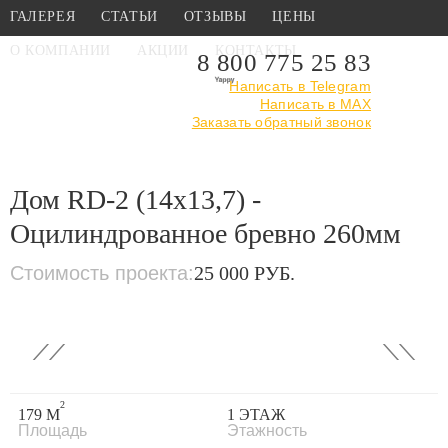
ГАЛЕРЕЯ
СТАТЬИ
ОТЗЫВЫ
ЦЕНЫ
О КОМПАНИИ
АКЦИИ
КОНТАКТЫ
8 800 775 25 83
Написать в Telegram
Написать в MAX
Главная
›
Каталог
›
Проекты деревянных домов
Заказать обратный звонок
›
Дом RD-2
(14x13,7) - Оцилиндрованное бревно 260мм
Дом RD-2 (14x13,7) -
Оцилиндрованное бревно 260мм
Стоимость проекта:
25 000 РУБ.
‹
›
2
179 М
1 ЭТАЖ
Площадь
Этажность