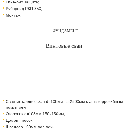
Огне-био защита;
Рубероид РКП-350;
Монтаж.
ФУНДАМЕНТ
Винтовые сваи
Свая металлическая d=108мм, L=2500мм с антикоррозийным
покрытием;
Оголовок d=108мм 150x150мм;
Цемент, песок;
Швеллер 160мм под печь;