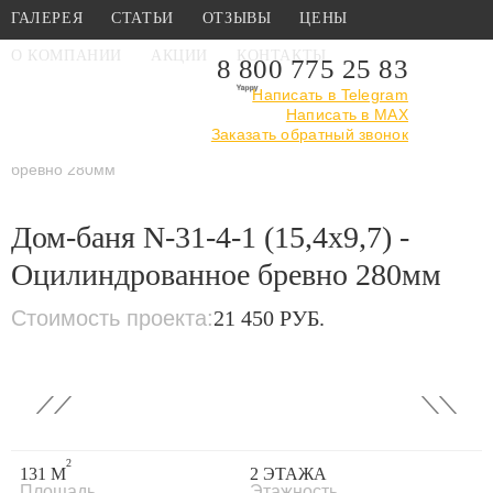
ГАЛЕРЕЯ
СТАТЬИ
ОТЗЫВЫ
ЦЕНЫ
О КОМПАНИИ
АКЦИИ
КОНТАКТЫ
8 800 775 25 83
Написать в Telegram
Написать в MAX
Главная
›
Каталог
›
Проекты бань
Заказать обратный звонок
›
Из оцилиндрованного
бревна
›
Дом-баня N-31-4-1 (15,4х9,7) - Оцилиндрованное
бревно 280мм
Дом-баня N-31-4-1 (15,4х9,7) -
Оцилиндрованное бревно 280мм
Стоимость проекта:
21 450 РУБ.
‹
›
2
131 М
2 ЭТАЖА
Площадь
Этажность