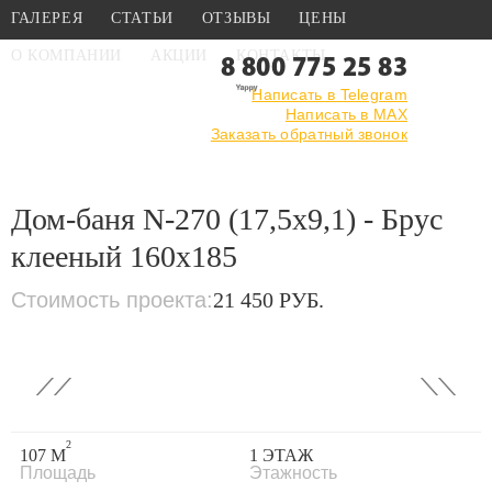
ГАЛЕРЕЯ
СТАТЬИ
ОТЗЫВЫ
ЦЕНЫ
О КОМПАНИИ
АКЦИИ
КОНТАКТЫ
8 800 775 25 83
Написать в Telegram
Написать в MAX
Главная
›
Каталог
›
Проекты бань
Заказать обратный звонок
›
Проекты бань из клееного
бруса
›
Дом-баня N-270 (17,5x9,1) - Брус клееный 160x185
Дом-баня N-270 (17,5x9,1) - Брус
клееный 160x185
Стоимость проекта:
21 450 РУБ.
‹
›
2
107 М
1 ЭТАЖ
Площадь
Этажность