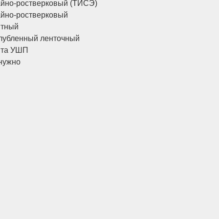
йно-ростверковый (ТИСЭ)
йно-ростверковый
итный
лубленный ленточный
ита УШП
нужно