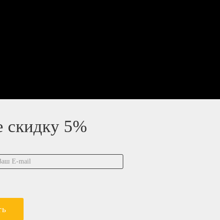
е скидку 5%
ть