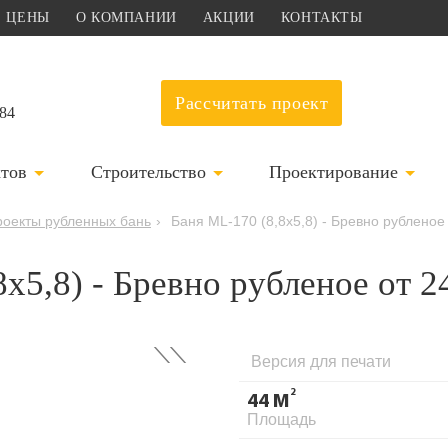
ЦЕНЫ
О КОМПАНИИ
АКЦИИ
КОНТАКТЫ
Рассчитать проект
-84
ктов
Строительство
Проектирование
роекты рубленных бань
›
Баня ML-170 (8,8x5,8) - Бревно рубленое
8x5,8) - Бревно рубленое от 
›
Версия для печати
2
44 М
Площадь