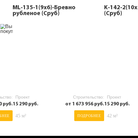
ML-135-1(9х6)-Бревно
K-142-2(10
рубленое (Сруб)
(Сруб)
ьство:
Проект
Строительство:
Проект
0 руб.
15 290 руб.
от 1 673 956 руб.
15 290 руб.
45 м²
42 м²
БНЕЕ
ПОДРОБНЕЕ