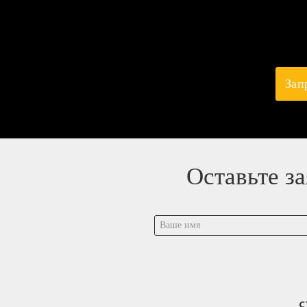
Зап
Оставьте з
С