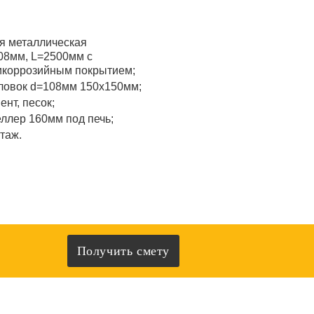
я металлическая
08мм, L=2500мм с
икоррозийным покрытием;
ловок d=108мм 150x150мм;
ент, песок;
ллер 160мм под печь;
таж.
Получить смету