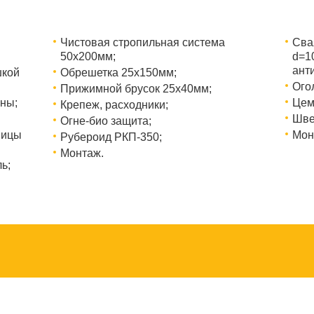
Чистовая стропильная система
Сва
50х200мм;
d=1
ант
шкой
Обрешетка 25х150мм;
Ого
Прижимной брусок 25х40мм;
ны;
Цем
Крепеж, расходники;
Шве
Огне-био защита;
ницы
Мон
Рубероид РКП-350;
Монтаж.
ь;