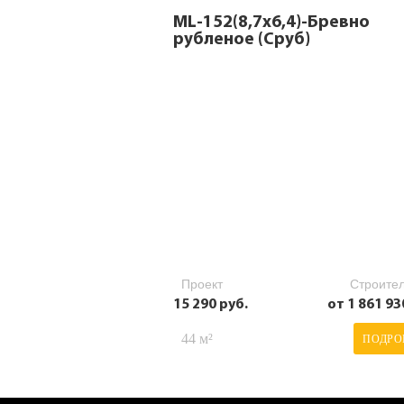
ML-152(8,7х6,4)-Бревно
рубленое (Сруб)
Проект
Строител
15 290 руб.
от 1 861 93
44 м²
ПОДРО