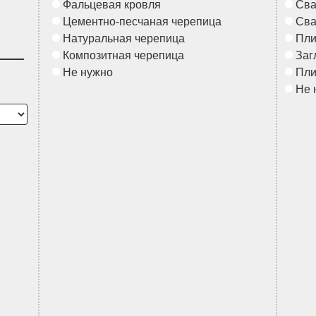
Фальцевая кровля
Сва
Цементно-песчаная черепица
Сва
Натуральная черепица
Пл
Композитная черепица
Заг
Не нужно
Пл
Не 
в