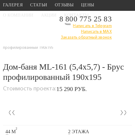
ГАЛЕРЕЯ
СТАТЬИ
ОТЗЫВЫ
ЦЕНЫ
О КОМПАНИИ
АКЦИИ
КОНТАКТЫ
8 800 775 25 83
Написать в Telegram
Написать в MAX
Главная
›
Каталог
›
Проекты бань
›
Проекты бань из
Заказать обратный звонок
профилированного бруса
›
Дом-баня ML-161 (5,4x5,7) - Брус
профилированный 190x195
Дом-баня ML-161 (5,4x5,7) - Брус
профилированный 190x195
15 290 РУБ.
Стоимость проекта:
‹
›
2
44 М
2 ЭТАЖА