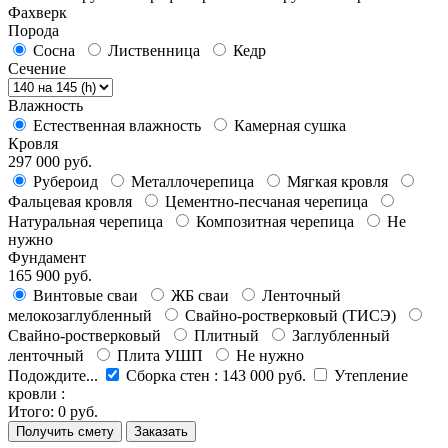
Фахверк
Порода
Сосна
Лиственница
Кедр
Сечение
Влажность
Естественная влажность
Камерная сушка
Кровля
297 000 руб.
Рубероид
Металлочерепица
Мягкая кровля
Фальцевая кровля
Цементно-песчаная черепица
Натуральная черепица
Композитная черепица
Не
нужно
Фундамент
165 900 руб.
Винтовые сваи
ЖБ сваи
Ленточный
мелокозаглубленный
Свайно-ростверковый (ТИСЭ)
Свайно-ростверковый
Плитный
Заглубленный
ленточный
Плита УШП
Не нужно
Подождите...
Сборка стен
:
143 000 руб.
Утепление
кровли
:
Итого:
0 руб.