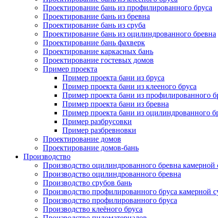
Проектирование бань из профилированного бруса
Проектирование бань из бревна
Проектирование бань из сруба
Проектирование бань из оцилиндрованного бревна
Проектирование бань фахверк
Проектирование каркасных бань
Проектирование гостевых домов
Пример проекта
Пример проекта бани из бруса
Пример проекта бани из клееного бруса
Пример проекта бани из профилированного б
Пример проекта бани из бревна
Пример проекта бани из оцилиндрованного б
Пример разбрусовки
Пример разбревновки
Проектирование домов
Проектирование домов-бань
Производство
Производство оцилиндрованного бревна камерной
Производство оцилиндрованного бревна
Производство срубов бань
Производство профилированного бруса камерной 
Производство профилированного бруса
Производство клеёного бруса
Производство пиломатериалов