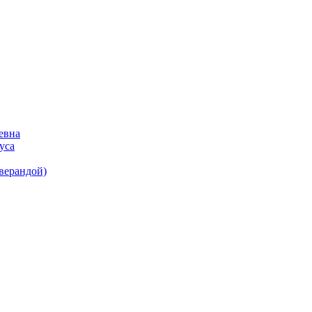
евна
уса
(верандой)