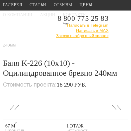
ГАЛЕРЕЯ
СТАТЬИ
ОТЗЫВЫ
ЦЕНЫ
О КОМПАНИИ
АКЦИИ
КОНТАКТЫ
8 800 775 25 83
Написать в Telegram
Написать в MAX
Главная
›
Каталог
›
Проекты бань
Заказать обратный звонок
›
Из оцилиндрованного
бревна
›
Баня K-226 (10x10) - Оцилиндрованное бревно
240мм
Баня K-226 (10x10) -
Оцилиндрованное бревно 240мм
Стоимость проекта:
18 290 РУБ.
‹
›
2
67 М
1 ЭТАЖ
Площадь
Этажность