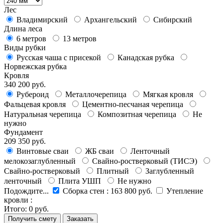
Лес
Владимирский
Архангельский
Сибирский
Длина леса
6 метров
13 метров
Виды рубки
Русская чаша с присекой
Канадская рубка
Норвежская рубка
Кровля
340 200 руб.
Рубероид
Металлочерепица
Мягкая кровля
Фальцевая кровля
Цементно-песчаная черепица
Натуральная черепица
Композитная черепица
Не
нужно
Фундамент
209 350 руб.
Винтовые сваи
ЖБ сваи
Ленточный
мелокозаглубленный
Свайно-ростверковый (ТИСЭ)
Свайно-ростверковый
Плитный
Заглубленный
ленточный
Плита УШП
Не нужно
Подождите...
Сборка стен
:
163 800 руб.
Утепление
кровли
:
Итого:
0 руб.