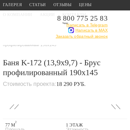
ГАЛЕРЕЯ
СТАТЬИ
ОТЗЫВЫ
ЦЕНЫ
О КОМПАНИИ
АКЦИИ
КОНТАКТЫ
8 800 775 25 83
Написать в Telegram
Написать в MAX
Главная
›
Каталог
›
Проекты бань
›
Проекты бань из
Заказать обратный звонок
профилированного бруса
›
Баня K-172 (13,9х9,7) - Брус
профилированный 190x145
Баня K-172 (13,9х9,7) - Брус
профилированный 190x145
Стоимость проекта:
18 290 РУБ.
‹
›
2
77 М
1 ЭТАЖ
Площадь
Этажность