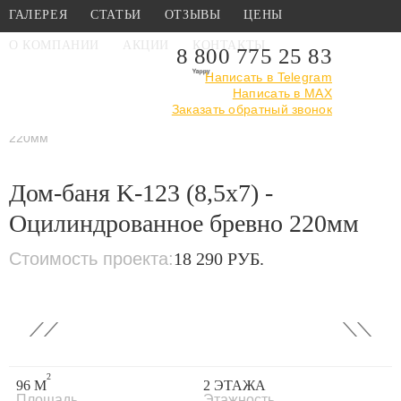
ГАЛЕРЕЯ
СТАТЬИ
ОТЗЫВЫ
ЦЕНЫ
О КОМПАНИИ
АКЦИИ
КОНТАКТЫ
8 800 775 25 83
Написать в Telegram
Написать в MAX
Главная
›
Каталог
›
Проекты бань
Заказать обратный звонок
›
Из оцилиндрованного
бревна
›
Дом-баня K-123 (8,5х7) - Оцилиндрованное бревно
220мм
Дом-баня K-123 (8,5х7) -
Оцилиндрованное бревно 220мм
Стоимость проекта:
18 290 РУБ.
‹
›
2
96 М
2 ЭТАЖА
Площадь
Этажность