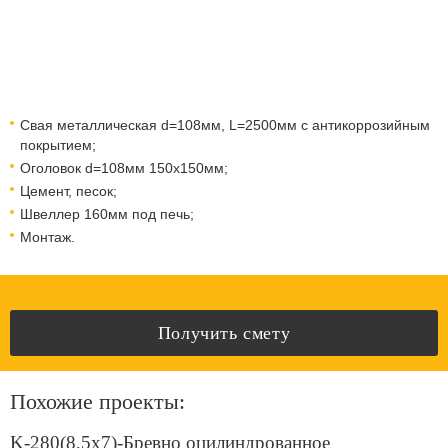
Свая металлическая d=108мм, L=2500мм с антикоррозийным
покрытием;
Оголовок d=108мм 150x150мм;
Цемент, песок;
Швеллер 160мм под печь;
Монтаж.
Получить смету
Похожие проекты:
K-280(8,5x7)-Бревно оцилиндрованное