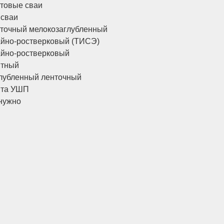
товые сваи
 сваи
точный мелокозаглубленный
йно-ростверковый (ТИСЭ)
йно-ростверковый
итный
лубленный ленточный
ита УШП
нужно