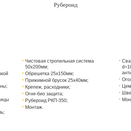
Рубероид
Чистовая стропильная система
Сва
50х200мм;
d=1
ант
шкой
Обрешетка 25х150мм;
Ого
Прижимной брусок 25х40мм;
ны;
Цем
Крепеж, расходники;
Шве
Огне-био защита;
ницы
Мон
Рубероид РКП-350;
Монтаж.
ь;