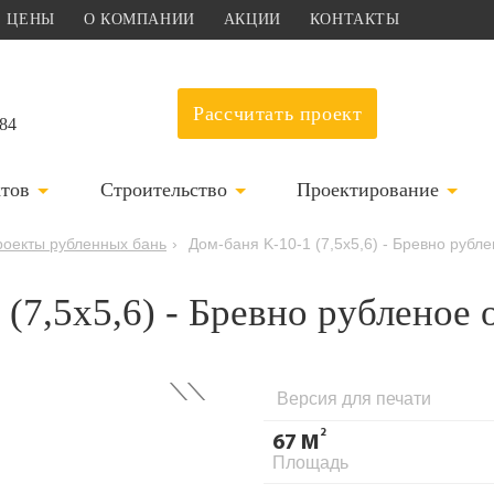
ЦЕНЫ
О КОМПАНИИ
АКЦИИ
КОНТАКТЫ
Рассчитать проект
-84
ктов
Строительство
Проектирование
роекты рубленных бань
›
Дом-баня K-10-1 (7,5х5,6) - Бревно рубл
(7,5х5,6) - Бревно рубленое 
›
Версия для печати
2
67 М
Площадь