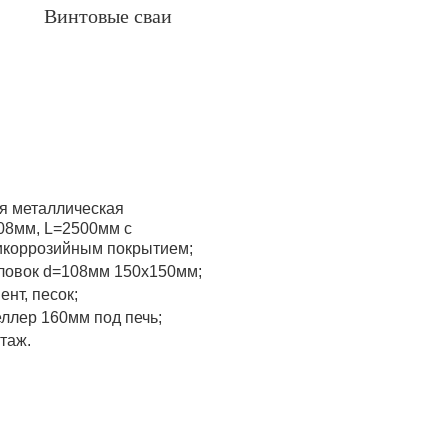
Винтовые сваи
я металлическая
08мм, L=2500мм с
икоррозийным покрытием;
ловок d=108мм 150x150мм;
ент, песок;
ллер 160мм под печь;
таж.