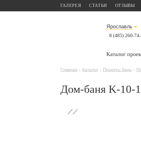
ГАЛЕРЕЯ
СТАТЬИ
ОТЗЫВЫ
Ярославль
8 (485) 260-74
Каталог прое
Главная
›
Каталог
›
Проекты бань
›
П
Дом-баня K-10-1 
‹