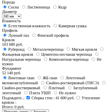
Порода
Сосна
Лиственница
Кедр
Диаметр
Влажность
Естественная влажность
Камерная сушка
Профиль
Лунный паз
Финский профиль
Кровля
103 680 руб.
Рубероид
Металлочерепица
Мягкая кровля
Фальцевая кровля
Цементно-песчаная черепица
Натуральная черепица
Композитная черепица
Не
нужно
Фундамент
52 140 руб.
Винтовые сваи
ЖБ сваи
Ленточный
мелокозаглубленный
Свайно-ростверковый (ТИСЭ)
Свайно-ростверковый
Плитный
Заглубленный
ленточный
Плита УШП
Не нужно
Подождите...
Сборка стен
:
41 600 руб.
Утепление
кровли
:
Итого:
0 руб.