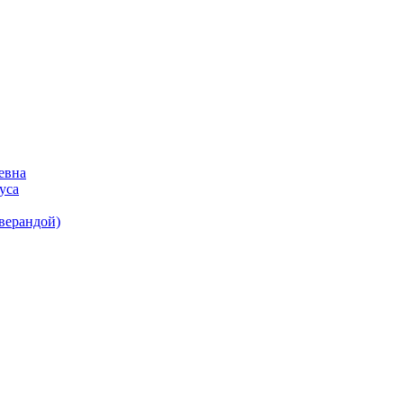
евна
уса
(верандой)