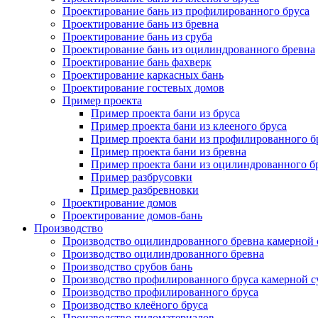
Проектирование бань из профилированного бруса
Проектирование бань из бревна
Проектирование бань из сруба
Проектирование бань из оцилиндрованного бревна
Проектирование бань фахверк
Проектирование каркасных бань
Проектирование гостевых домов
Пример проекта
Пример проекта бани из бруса
Пример проекта бани из клееного бруса
Пример проекта бани из профилированного б
Пример проекта бани из бревна
Пример проекта бани из оцилиндрованного б
Пример разбрусовки
Пример разбревновки
Проектирование домов
Проектирование домов-бань
Производство
Производство оцилиндрованного бревна камерной
Производство оцилиндрованного бревна
Производство срубов бань
Производство профилированного бруса камерной 
Производство профилированного бруса
Производство клеёного бруса
Производство пиломатериалов