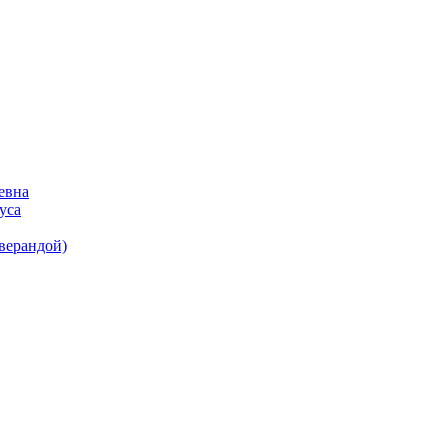
евна
уса
(верандой)