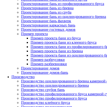
Проектирование бань из профилированного бруса
Проектирование бань из бревна
Проектирование бань из сруба
Проектирование бань из оцилиндрованного бревна
Проектирование бань фахверк
Проектирование каркасных бань
Проектирование гостевых домов
Пример проекта
Пример проекта бани из бруса
Пример проекта бани из клееного бруса
Пример проекта бани из профилированного б
Пример проекта бани из бревна
Пример проекта бани из оцилиндрованного б
Пример разбрусовки
Пример разбревновки
Проектирование домов
Проектирование домов-бань
Производство
Производство оцилиндрованного бревна камерной
Производство оцилиндрованного бревна
Производство срубов бань
Производство профилированного бруса камерной 
Производство профилированного бруса
Производство клеёного бруса
Производство пиломатериалов