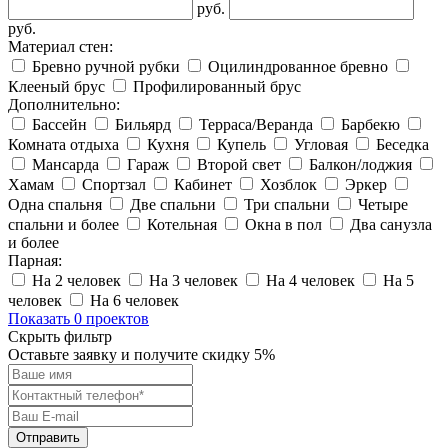
руб.
руб.
Материал стен:
Бревно ручной рубки
Оцилиндрованное бревно
Клееный брус
Профилированный брус
Дополнительно:
Бассейн
Бильярд
Терраса/Веранда
Барбекю
Комната отдыха
Кухня
Купель
Угловая
Беседка
Мансарда
Гараж
Второй свет
Балкон/лоджия
Хамам
Спортзал
Кабинет
Хозблок
Эркер
Одна спальня
Две спальни
Три спальни
Четыре
спальни и более
Котельная
Окна в пол
Два санузла
и более
Парная:
На 2 человек
На 3 человек
На 4 человек
На 5
человек
На 6 человек
Показать 0 проектов
Скрыть фильтр
Оставьте заявку и получите скидку
5%
Отправить